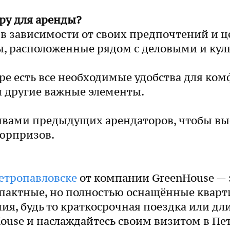
ру для аренды?
в зависимости от своих предпочтений и ц
ы, расположенные рядом с деловыми и ку
ире есть все необходимые удобства для к
и другие важные элементы.
ывами предыдущих арендаторов, чтобы вы
юрпризов.
етропавловске
от компании GreenHouse — э
пактные, но полностью оснащённые кварти
я, будь то краткосрочная поездка или д
use и наслаждайтесь своим визитом в Пе