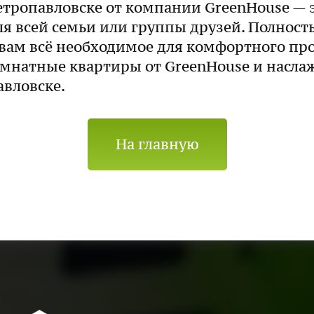
етропавловске от компании GreenHouse — э
ля всей семьи или группы друзей. Полнос
вам всё необходимое для комфортного пр
омнатные квартиры от GreenHouse и насла
вловске.
На главную